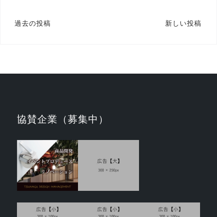
投
過去の投稿
新しい投稿
稿
ナ
ビ
ゲ
ー
シ
協賛企業（募集中）
ョ
ン