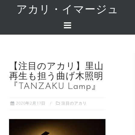
コ
アカリ・イマージュ
ン
テ
ン
ツ
へ
ス
キ
【注目のアカリ】里山
ッ
プ
再生も担う曲げ木照明
『TANZAKU Lamp』
2020年2月17日
注目のアカリ