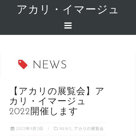
コ
アカリ・イマージュ
ン
テ
ン
ツ
へ
ス
キ
NEWS
ッ
プ
【アカリの展覧会】ア
カリ・イマージュ
2022開催します
2022年9月5日
NEWS
,
アカリの展覧会