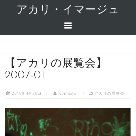
コ
アカリ・イマージュ
ン
テ
ン
ツ
へ
ス
キ
【アカリの展覧会】
ッ
2007-01
プ
2019年4月20日
wpmaster
アカリの展覧会