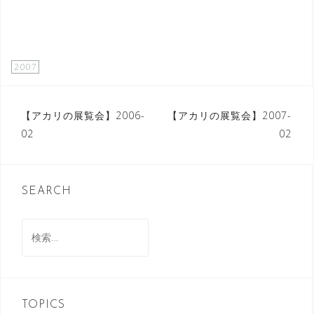
2007
投
【アカリの展覧会】2006-
【アカリの展覧会】2007-
02
02
稿
ナ
ビ
SEARCH
ゲ
検
ー
索:
シ
ョ
ン
TOPICS