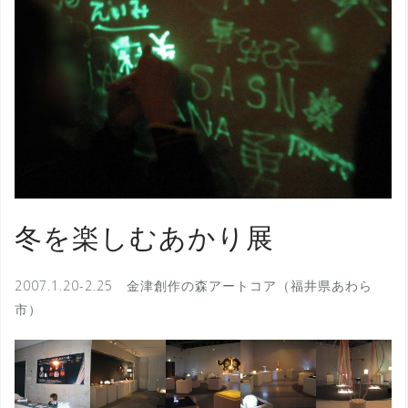
冬を楽しむあかり展
2007.1.20-2.25 金津創作の森アートコア（福井県あわら
市）