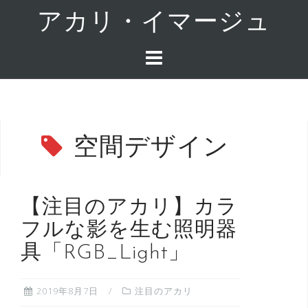
コ
アカリ・イマージュ
ン
テ
ン
ツ
へ
ス
キ
空間デザイン
ッ
プ
【注目のアカリ】カラ
フルな影を生む照明器
具「RGB_Light」
2019年8月7日
注目のアカリ