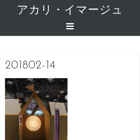
コ
アカリ・イマージュ
ン
テ
ン
ツ
へ
ス
キ
201802-14
ッ
プ