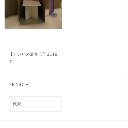
投
【アカリの展覧会】2018-
02
稿
ナ
ビ
SEARCH
ゲ
検
ー
索:
シ
ョ