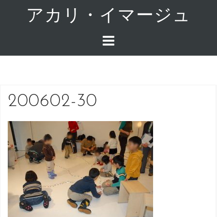
コ
アカリ・イマージュ
ン
テ
ン
ツ
へ
ス
キ
200602-30
ッ
プ