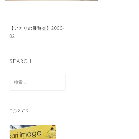
投
【アカリの展覧会】2006-
02
稿
ナ
ビ
SEARCH
ゲ
検
ー
索:
シ
ョ
ン
TOPICS