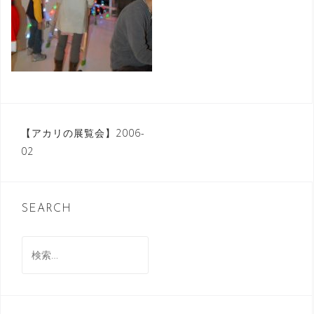
投
【アカリの展覧会】2006-
02
稿
ナ
ビ
SEARCH
ゲ
検
ー
索:
シ
ョ