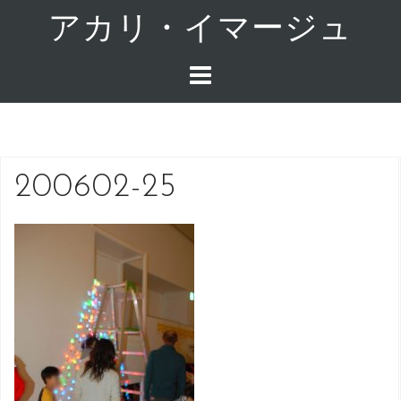
コ
アカリ・イマージュ
ン
テ
ン
ツ
へ
ス
キ
200602-25
ッ
プ