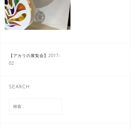
投
【アカリの展覧会】2017-
02
稿
ナ
ビ
SEARCH
ゲ
検
ー
索:
シ
ョ