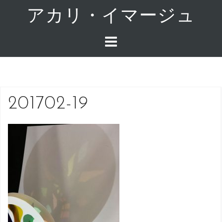
コ
アカリ・イマージュ
ン
テ
ン
ツ
へ
ス
キ
201702-19
ッ
プ