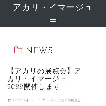
コ
アカリ・イマージュ
ン
テ
ン
ツ
へ
ス
キ
NEWS
ッ
プ
【アカリの展覧会】ア
カリ・イマージュ
2022開催します
2022年9月5日
NEWS
,
アカリの展覧会