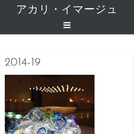
コ
アカリ・イマージュ
ン
テ
ン
ツ
へ
ス
キ
2014-19
ッ
プ