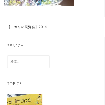
投
【アカリの展覧会】2014
稿
ナ
SEARCH
ビ
ゲ
検
索:
ー
シ
ョ
TOPICS
ン