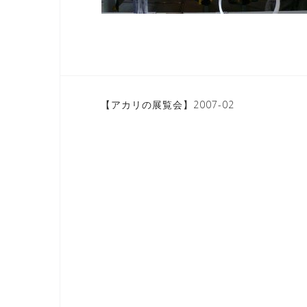
投
【アカリの展覧会】2007-02
稿
ナ
ビ
ゲ
ー
シ
ョ
ン