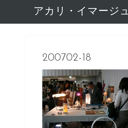
コ
アカリ・イマージ
ン
テ
ン
ツ
へ
ス
キ
200702-18
ッ
プ