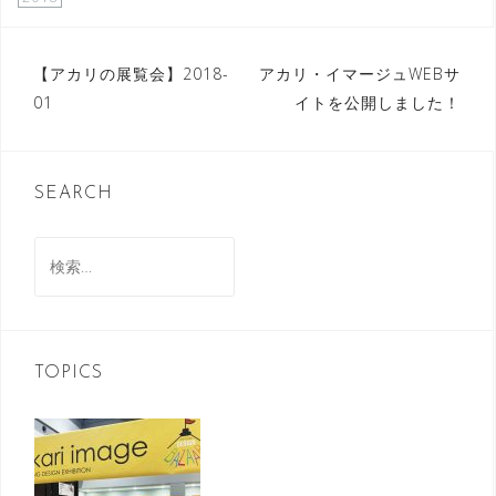
投
【アカリの展覧会】2018-
アカリ・イマージュWEBサ
01
イトを公開しました！
稿
ナ
ビ
SEARCH
ゲ
検
ー
索:
シ
ョ
ン
TOPICS