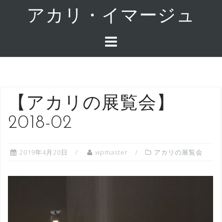
コ
アカリ・イマージュ
ン
テ
ン
ツ
へ
ス
キ
【アカリの展覧会】
ッ
2018-02
プ
2019年4月20日
wpmaster
アカリの展覧会