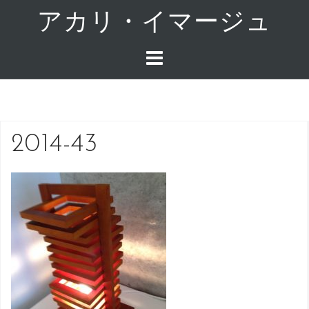
コ
アカリ・イマージュ
ン
テ
ン
ツ
へ
ス
キ
2014-43
ッ
プ