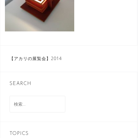
投
【アカリの展覧会】2014
稿
ナ
SEARCH
ビ
ゲ
検
索:
ー
シ
ョ
TOPICS