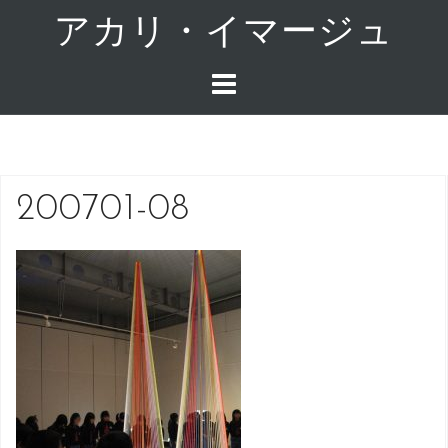
コ
アカリ・イマージュ
ン
テ
ン
ツ
へ
ス
キ
200701-08
ッ
プ