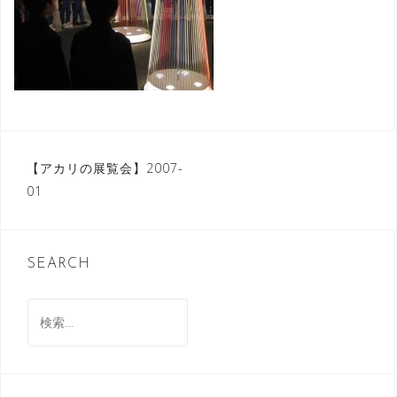
投
【アカリの展覧会】2007-
01
稿
ナ
ビ
SEARCH
ゲ
検
ー
索:
シ
ョ